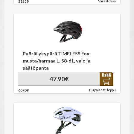
Varastossa
31359
Pyöräilykypärä TIMELESS Fox,
musta/harmaa L, 58-61, valo ja
säätöpanta
47.90€
Tilapäisesti loppu
68709