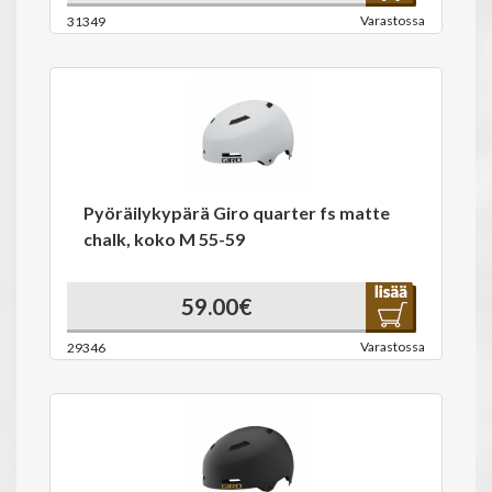
Varastossa
31349
Pyöräilykypärä Giro quarter fs matte
chalk, koko M 55-59
59.00€
Varastossa
29346