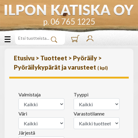
p. 06 765 1225
Etusivu
>
Tuotteet
>
Pyöräily
>
Pyöräilykypärät ja varusteet
(
kpl)
Valmistaja
Tyyppi
Väri
Varastotilanne
Järjestä