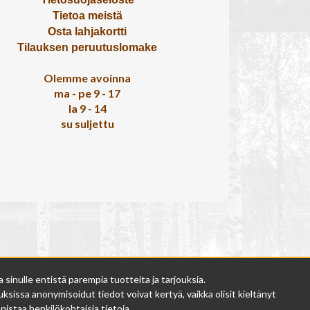
Tietoa meistä
Osta lahjakortti
Tilauksen peruutuslomake
Olemme avoinna
ma - pe 9 - 17
la 9 - 14
su suljettu
inulle entistä parempia tuotteita ja tarjouksia.
ksissa anonymisoidut tiedot voivat kertyä, vaikka olisit kieltänyt
istaa henkilökohtaisia tietoja.