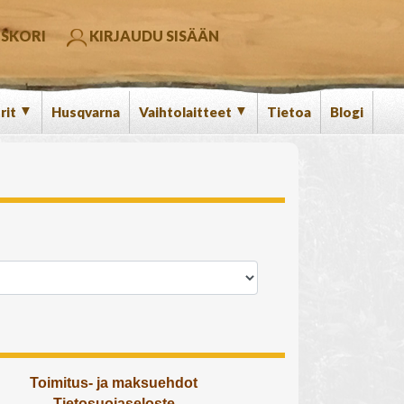
SKORI
KIRJAUDU SISÄÄN
▼
▼
rit
Husqvarna
Vaihtolaitteet
Tietoa
Blogi
Toimitus- ja maksuehdot
Tietosuojaseloste