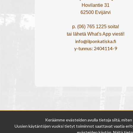
Hovilantie 31
62500 Evijärvi
p. (06) 765 1225 soita!
tai lähetä What's App viesti!
info@ilponkatiska.fi
y-tunnus: 2404114-9
Keräämme evästeiden avulla tietoja siitä, miten
Uusien käytäntöjen vuoksi tietyt toiminnot saattavat vaatia erity
evästeiden käytön. Näitä tieto