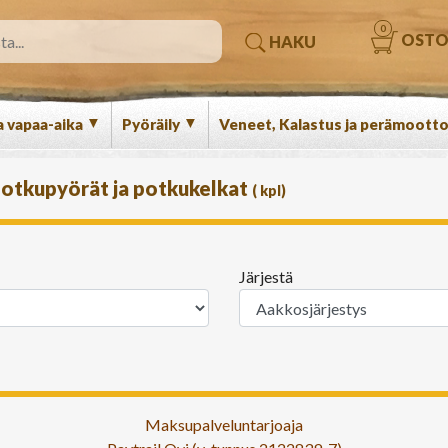
0
OSTO
HAKU
▼
▼
a vapaa-aika
Pyöräily
Veneet, Kalastus ja perämootto
otkupyörät ja potkukelkat
(
kpl)
Järjestä
Maksupalveluntarjoaja