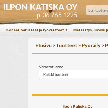
p. 06 765 1225
▼
Koneet, varusteet ja työvaatteet
Metsästys, ulkoilu j
Etusivu
>
Tuotteet
>
Pyöräily
>
P
Varastotilanne
Ilpon Katiska Oy