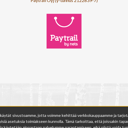
Paytrail Oyj (y-tunnus 2122839-7)
 käytät sivustoamme, jotta voimme kehittää verkkokauppaamme ja tarjota s
isiä asetuksia toimiakseen kunnolla. Tämä tarkoittaa, että joissakin tapau
ja käytetään ainoastaan palvelumme parantamiseen, eikä niistä voida tunn