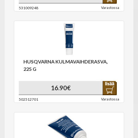
Varastossa
531009248
HUSQVARNA KULMAVAIHDERASVA,
225 G
16.90€
Varastossa
502512701