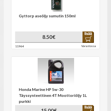
Gyttorp aseöljy sumutin 150ml
8.50€
Varastossa
11964
Honda Marine HP 5w-30
Täyssynteettinen 4T Moottoriöljy 1L
purkki
15.00€