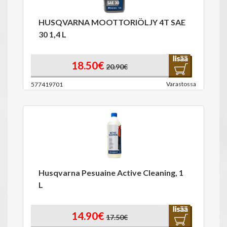
HUSQVARNA MOOTTORIÖLJY 4T SAE
30 1,4 L
18.50€
20.90€
Varastossa
577419701
Husqvarna Pesuaine Active Cleaning, 1
L
14.90€
17.50€