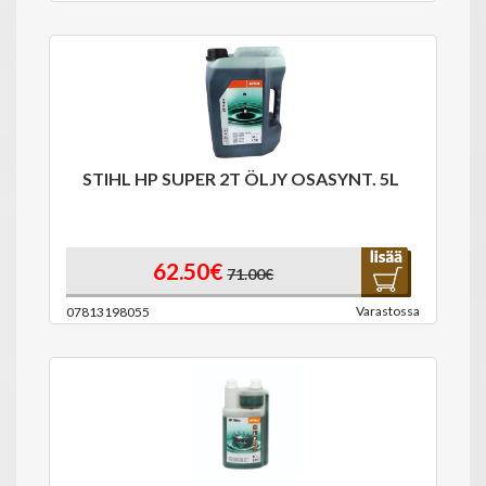
STIHL HP SUPER 2T ÖLJY OSASYNT. 5L
62.50€
71.00€
Varastossa
07813198055