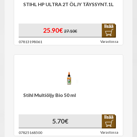
STIHL HP ULTRA 2T ÖLJY TÄYSSYNT.1L
25.90€
27.10€
Varastossa
07813198061
Stihl Multiöljy Bio 50 ml
5.70€
Varastossa
07825168500