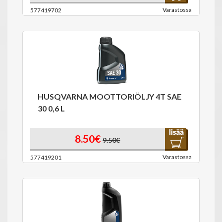
Varastossa
577419702
HUSQVARNA MOOTTORIÖLJY 4T SAE
30 0,6 L
8.50€
9.50€
Varastossa
577419201