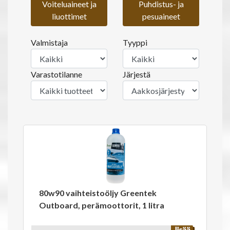
Voiteluaineet ja
Puhdistus- ja
liuottimet
pesuaineet
Valmistaja
Tyyppi
Varastotilanne
Järjestä
80w90 vaihteistoöljy Greentek
Outboard, perämoottorit, 1 litra