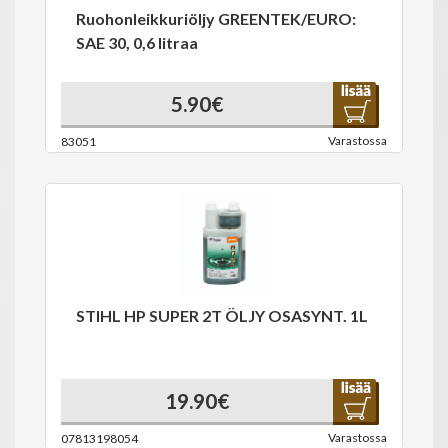
Ruohonleikkuriöljy GREENTEK/EURO:
SAE 30, 0,6 litraa
5.90€
Varastossa
83051
STIHL HP SUPER 2T ÖLJY OSASYNT. 1L
19.90€
Varastossa
07813198054