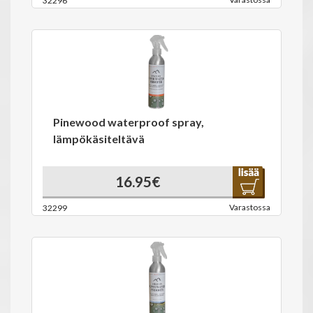
32296
Pinewood waterproof spray,
lämpökäsiteltävä
16.95€
Varastossa
32299