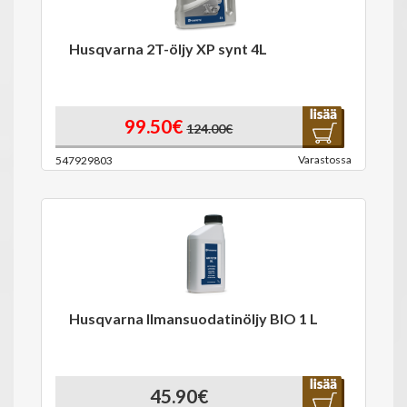
Husqvarna 2T-öljy XP synt 4L
99.50€
124.00€
Varastossa
547929803
Husqvarna Ilmansuodatinöljy BIO 1 L
45.90€