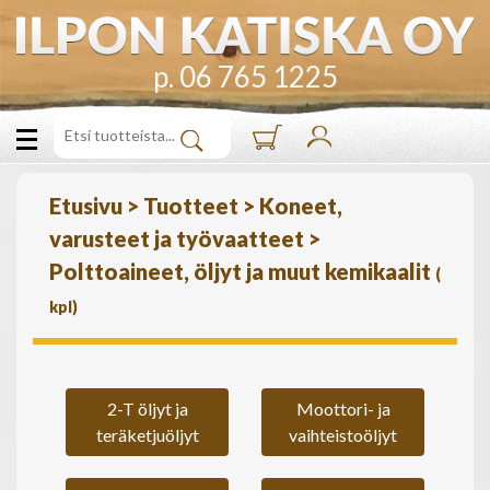
p. 06 765 1225
Etusivu
>
Tuotteet
>
Koneet,
varusteet ja työvaatteet
>
Polttoaineet, öljyt ja muut kemikaalit
(
kpl)
2-T öljyt ja
Moottori- ja
teräketjuöljyt
vaihteistoöljyt