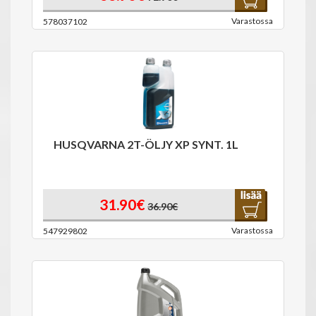
Varastossa
578037102
HUSQVARNA 2T-ÖLJY XP SYNT. 1L
31.90€
36.90€
Varastossa
547929802