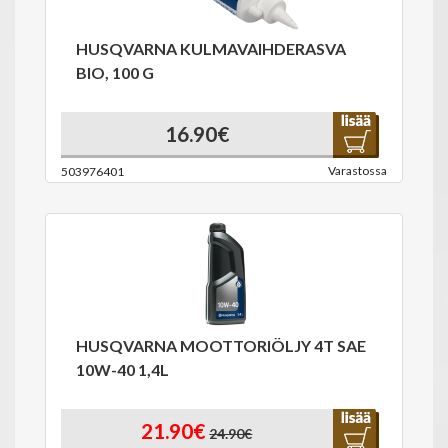
HUSQVARNA KULMAVAIHDERASVA
BIO, 100 G
16.90€
Varastossa
503976401
HUSQVARNA MOOTTORIÖLJY 4T SAE
10W-40 1,4L
21.90€
24.90€