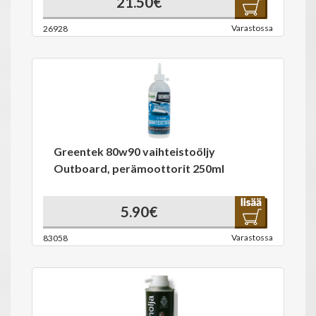
21.50€
Varastossa
26928
Greentek 80w90 vaihteistoöljy
Outboard, perämoottorit 250ml
5.90€
Varastossa
83058