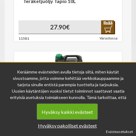
Teräketjuöljy Tapio 10L
27.90€
Varastossa
11581
Keräämme evästeiden avulla tietoja siitä, miten käytät
sivustoamme, jotta voimme kehittää verkkokauppaamme ja
tarjota sinulle entistä parempia tuotteita ja tarjouksia.
Uusien käytäntöjen vuoksi tietyt toiminnot saattavat vaatia
Teräketjuöljy Tapio 3L
erityisiä asetuksia toimiakseen kunnolla. Tämä tarkoittaa, että
joissakin tapauksissa anonymisoidut tiedot voivat kertyä,
vaikka olisit kieltänyt evästeiden käytön. Näitä tietoja
Hyväksy kaikki evästeet
11.90€
käytetään ainoastaan palvelumme parantamiseen, eikä niistä
voida tunnistaa henkilökohtaisia tietoja.
Hyväksy pakolliset evästeet
Varastossa
11611
Voit muuttaa evästeasetuksiasi milloin tahansa sivun
Evästeasetukset
alalaidasta löytyvän evästeiden asetukset -linkin kautta.