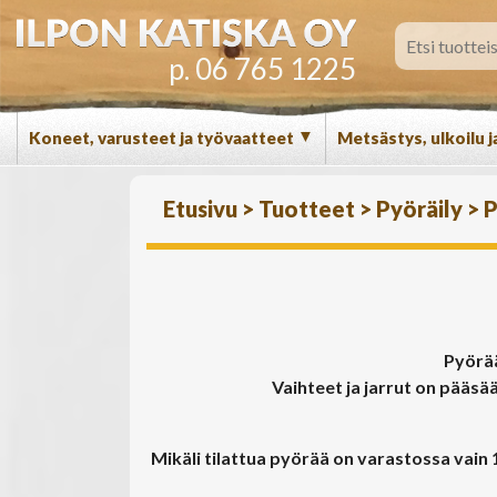
p. 06 765 1225
▼
Koneet, varusteet ja työvaatteet
Metsästys, ulkoilu j
Etusivu
>
Tuotteet
>
Pyöräily
>
P
Pyörää
Vaihteet ja jarrut on pääsä
Mikäli tilattua pyörää on varastossa vain 1