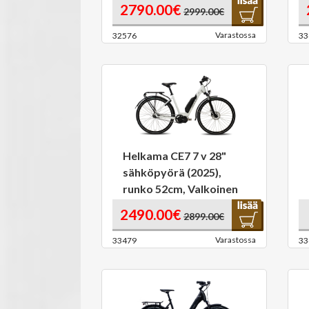
2790.00€
2999.00€
Varastossa
32576
33
Helkama CE7 7 v 28"
sähköpyörä (2025),
runko 52cm, Valkoinen
2490.00€
2899.00€
Varastossa
33479
33