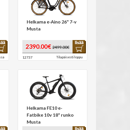
Helkama e-Aino 26" 7-v
Musta
2390.00€
2499.00€
ssa
Tilapäisesti loppu
12737
Helkama FE10 e-
Fatbike 10v 18" runko
Musta