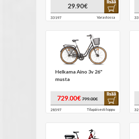
29.90€
Varastossa
33197
33
Helkama Aino 3v 26"
musta
729.00€
799.00€
Tilapäisesti loppu
28597
32