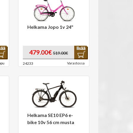
Helkama Jopo 1v 24"
479.00€
519.00€
ppu
Varastossa
24233
Helkama SE10 EP6 e-
bike 10v 56 cm musta