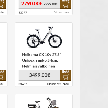
2790.00€
2999.00€
ote
Varastossa
32577
Helkama CX 10v 27.5"
Unisex, runko 54cm,
Helmiäisvalkoinen
3499.00€
ppu
Tilapäisesti loppu
33487