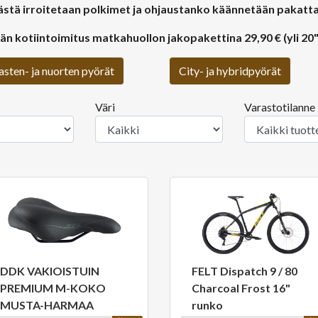
stä irroitetaan polkimet ja ohjaustanko käännetään pakatt
n kotiintoimitus matkahuollon jakopakettina 29,90 € (yli 20"
asten- ja nuorten pyörät
City- ja hybridpyörät
Väri
Varastotilanne
DDK VAKIOISTUIN
FELT Dispatch 9 / 80
PREMIUM M-KOKO
Charcoal Frost 16"
MUSTA-HARMAA
runko