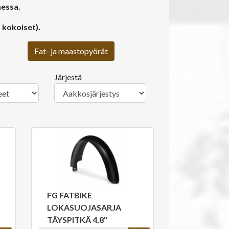
aessa.
 kokoiset).
Fat- ja maastopyörät
Järjestä
FG FATBIKE
LOKASUOJASARJA
TÄYSPITKÄ 4,8"