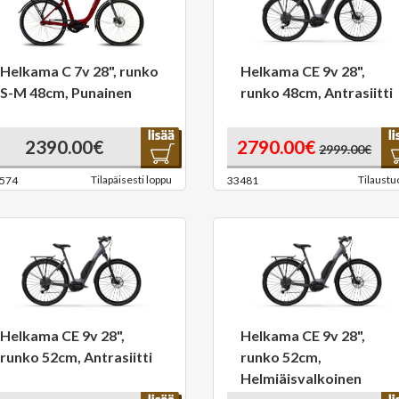
Helkama C 7v 28", runko
Helkama CE 9v 28",
S-M 48cm, Punainen
runko 48cm, Antrasiitti
2390.00€
2790.00€
2999.00€
Tilapäisesti loppu
Tilaustu
574
33481
Helkama CE 9v 28",
Helkama CE 9v 28",
runko 52cm, Antrasiitti
runko 52cm,
Helmiäisvalkoinen