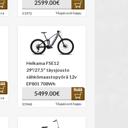
2599.00€
ssa
Tilapäisesti loppu
31972
Helkama FSE12
29"/27,5" täysjousto
sähkömaastopyörä 12v
EP801 708Wh
5499.00€
ssa
Tilapäisesti loppu
33968