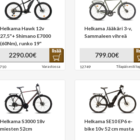
Helkama Hawk 12v
Helkama Jääkäri 3-v,
27,5"+ Shimano E7000
Sammaleen vihreä
(60Nm), runko 19"
2290.00€
799.00€
Varastossa
Tilapäisesti lo
710
12749
Helkama S3000 18v
Helkama SE10 EP6 e-
miesten 52cm
bike 10v 52 cm musta