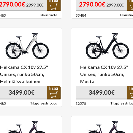
2790.00€
2790.00€
2999.00€
2999.00€
Tilaustuote
Tilaustu
483
33484
Helkama CX 10v 27.5"
Helkama CX 10v 27.5"
Unisex, runko 50cm,
Unisex, runko 50cm,
Helmiäisvalkoinen
Musta
3499.00€
3499.00€
Tilapäisesti loppu
Tilapäisesti lo
485
32578