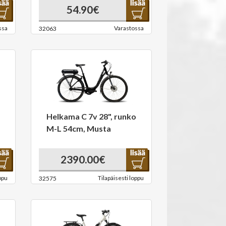
54.90€
ssa
Varastossa
32063
Helkama C 7v 28", runko
M-L 54cm, Musta
2390.00€
ppu
Tilapäisesti loppu
32575