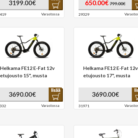
3199.00€
650.00€
799.00€
Varastossa
Varasto
419
29329
Helkama FE12 E-Fat 12v
Helkama FE12 E-Fat 12v
etujousto 15", musta
etujousto 17", musta
3690.00€
3690.00€
Varastossa
Varasto
332
31971