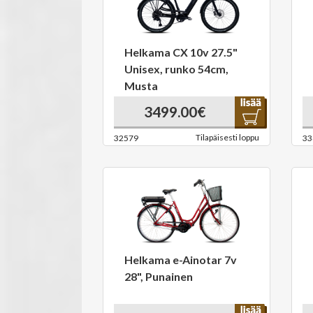
Helkama CX 10v 27.5"
Unisex, runko 54cm,
Musta
3499.00€
Tilapäisesti loppu
32579
33
Helkama e-Ainotar 7v
28", Punainen