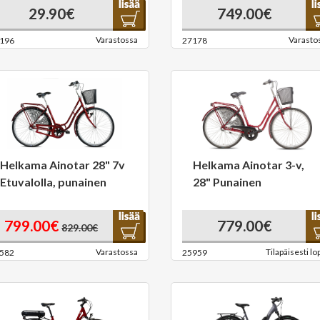
29.90€
749.00€
Varastossa
Varasto
196
27178
Helkama Ainotar 28" 7v
Helkama Ainotar 3-v,
Etuvalolla, punainen
28" Punainen
799.00€
779.00€
829.00€
Varastossa
Tilapäisesti lo
582
25959