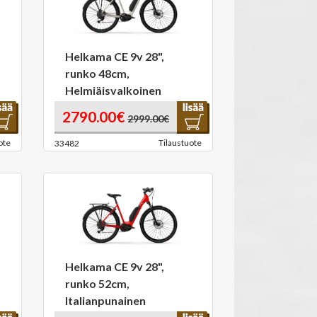
Helkama CE 9v 28",
runko 48cm,
Helmiäisvalkoinen
2790.00€
2999.00€
ote
Tilaustuote
33482
Helkama CE 9v 28",
runko 52cm,
Italianpunainen