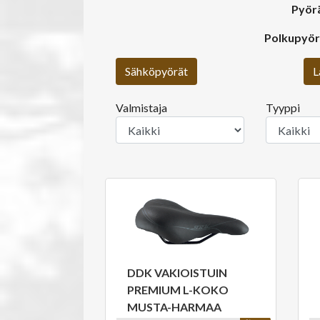
Pyörä
Polkupyörä
Sähköpyörät
L
Valmistaja
Tyyppi
DDK VAKIOISTUIN
PREMIUM L-KOKO
MUSTA-HARMAA