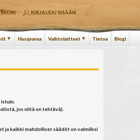
SKORI
KIRJAUDU SISÄÄN
▼
▼
rit
Husqvarna
Vaihtolaitteet
Tietoa
Blogi
istuin.
östä, jos niitä on tehtävä).
et ja kaikki mahdolliset säädöt on valmiiksi