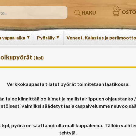
0
OSTO
HAKU
▼
▼
a vapaa-aika
Pyöräily
Veneet, Kalastus ja perämootto
olkupyörät
(
kpl)
Verkkokaupasta tilatut pyörät toimitetaan laatikossa.
n tulee kiinnittää polkimet ja mallista riippuen ohjaustanko / 
äntöisesti valmiiksi säädetyt (asiakaspalvelumme neuvoo sääd
 kpl, pyörä on saattanut olla mallikappaleena. Tällöin vaihte
tehtyjä.