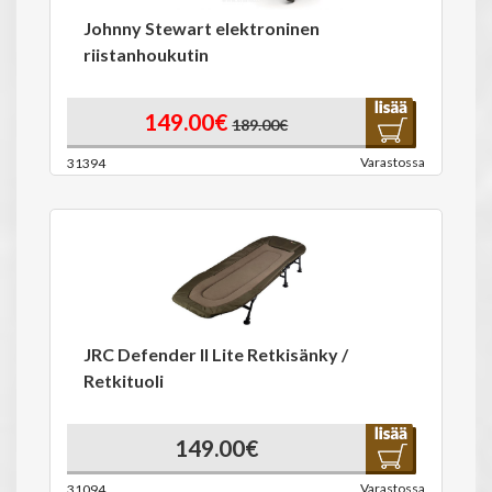
Johnny Stewart elektroninen
riistanhoukutin
149.00€
189.00€
Varastossa
31394
JRC Defender II Lite Retkisänky /
Retkituoli
149.00€
Varastossa
31094