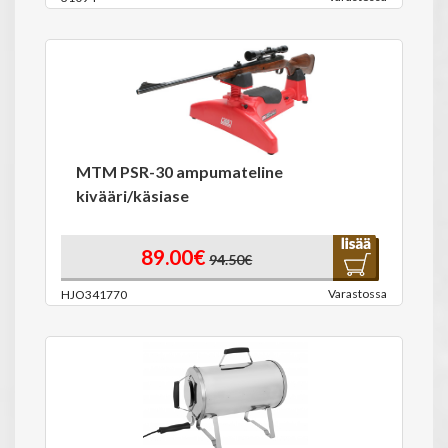
MTM PSR-30 ampumateline
kivääri/käsiase
89.00€
94.50€
Varastossa
HJO341770