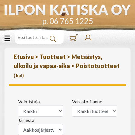
p. 06 765 1225
Etusivu
>
Tuotteet
>
Metsästys,
ulkoilu ja vapaa-aika
>
Poistotuotteet
(
kpl)
Valmistaja
Varastotilanne
Järjestä