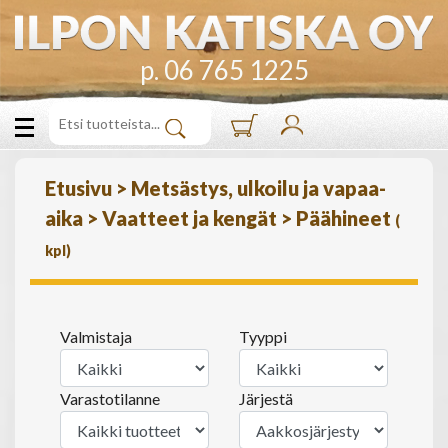
p. 06 765 1225
Etusivu
>
Metsästys, ulkoilu ja vapaa-
aika
>
Vaatteet ja kengät
>
Päähineet
(
kpl)
Valmistaja
Tyyppi
Varastotilanne
Järjestä