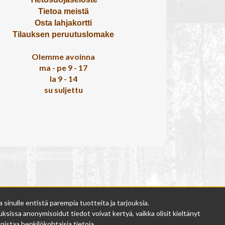
Tietoa meistä
Osta lahjakortti
Tilauksen peruutuslomake
Olemme avoinna
ma - pe 9 - 17
la 9 - 14
su suljettu
inulle entistä parempia tuotteita ja tarjouksia.
ksissa anonymisoidut tiedot voivat kertyä, vaikka olisit kieltänyt
istaa henkilökohtaisia tietoja.