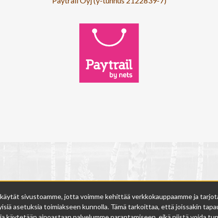
Paytrail Oyj (y-tunnus 2122839-7)
 käytät sivustoamme, jotta voimme kehittää verkkokauppaamme ja tarjota s
isiä asetuksia toimiakseen kunnolla. Tämä tarkoittaa, että joissakin tapau
ja käytetään ainoastaan palvelumme parantamiseen, eikä niistä voida tunn