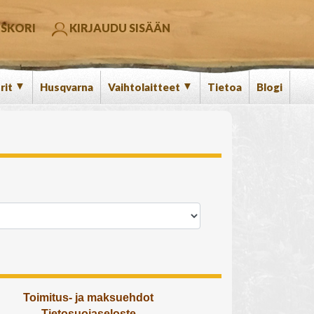
SKORI
KIRJAUDU SISÄÄN
▼
▼
rit
Husqvarna
Vaihtolaitteet
Tietoa
Blogi
Toimitus- ja maksuehdot
Tietosuojaseloste