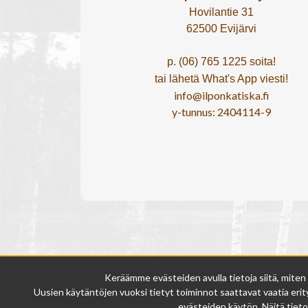
Hovilantie 31
62500 Evijärvi
p. (06) 765 1225 soita!
tai lähetä What's App viesti!
info@ilponkatiska.fi
y-tunnus: 2404114-9
Keräämme evästeiden avulla tietoja siitä, miten
Uusien käytäntöjen vuoksi tietyt toiminnot saattavat vaatia erity
evästeiden käytön. Näitä tieto