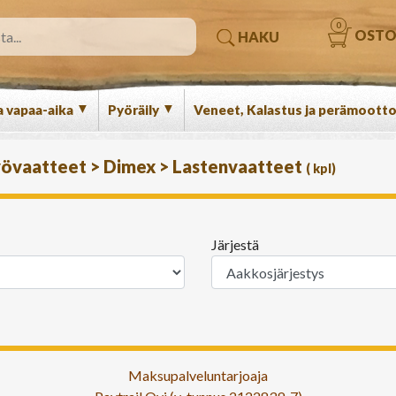
0
OSTO
HAKU
▼
▼
a vapaa-aika
Pyöräily
Veneet, Kalastus ja perämootto
työvaatteet
>
Dimex
>
Lastenvaatteet
(
kpl)
Järjestä
Maksupalveluntarjoaja