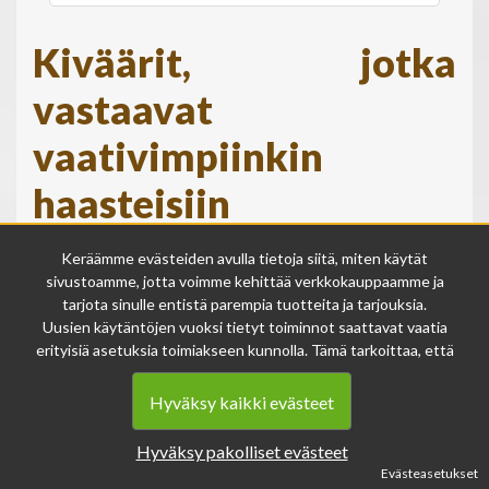
Kiväärit, jotka
vastaavat
vaativimpiinkin
haasteisiin
Olipa kyseessä sitten metsästys, ammuntaharrastus tai
Keräämme evästeiden avulla tietoja siitä, miten käytät
kilpailutoiminta, tiedämme, että kivääri on investointi,
sivustoamme, jotta voimme kehittää verkkokauppaamme ja
joka vaatii huolellista harkintaa. Valitsemalla kiväärin
tarjota sinulle entistä parempia tuotteita ja tarjouksia.
meiltä voit olla varma siitä, että saat erinomaisen laadun
Uusien käytäntöjen vuoksi tietyt toiminnot saattavat vaatia
lisäksi myös asiantuntevaa palvelua. Tunnettuna
erityisiä asetuksia toimiakseen kunnolla. Tämä tarkoittaa, että
asiantuntijana ja laadun takaajana, meidän kattava
joissakin tapauksissa anonymisoidut tiedot voivat kertyä,
valikoimamme sisältää huippuluokan kiväärit
vaikka olisit kieltänyt evästeiden käytön. Näitä tietoja
Hyväksy kaikki evästeet
käytetään ainoastaan palvelumme parantamiseen, eikä niistä
arvostetuilta valmistajilta, kuten
Beretta
,
Tikka
ja
Sako
.
voida tunnistaa henkilökohtaisia tietoja.
Hyväksy pakolliset evästeet
Tikka kiväärit - Suomalaista
Voit muuttaa evästeasetuksiasi milloin tahansa sivun
Evästeasetukset
alalaidasta löytyvän evästeiden asetukset -linkin kautta.