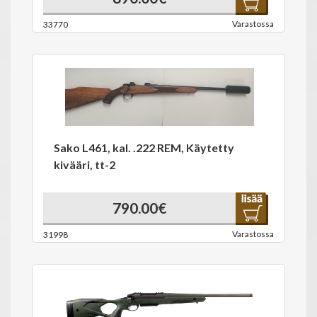
Varastossa
33770
Sako L461, kal. .222 REM, Käytetty
kivääri, tt-2
790.00€
Varastossa
31998