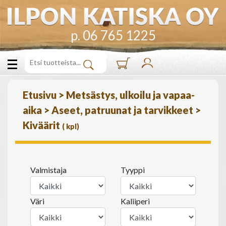
p. 06 765 1225
Etusivu
>
Metsästys, ulkoilu ja vapaa-
aika
>
Aseet, patruunat ja tarvikkeet
>
Kiväärit
(
kpl)
Valmistaja
Tyyppi
Väri
Kaliiperi