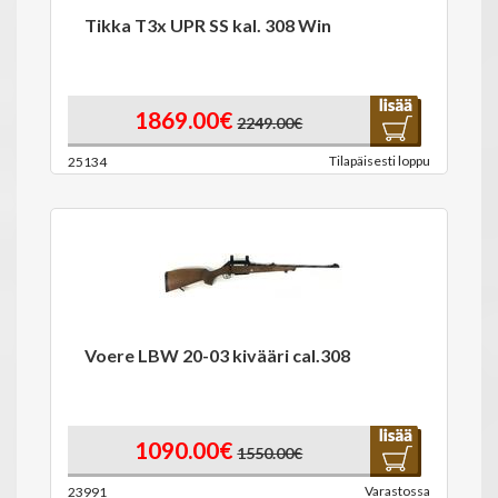
Tikka T3x UPR SS kal. 308 Win
1869.00€
2249.00€
Tilapäisesti loppu
25134
Voere LBW 20-03 kivääri cal.308
1090.00€
1550.00€
Varastossa
23991