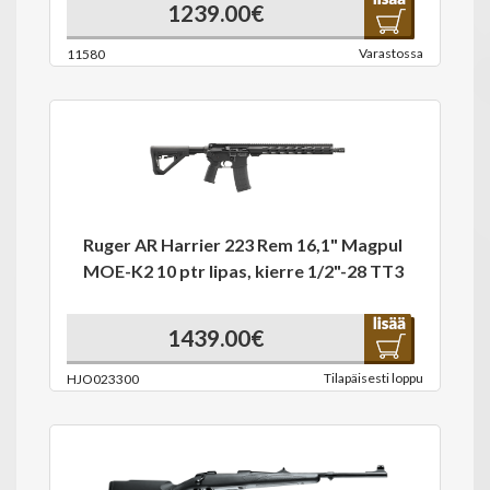
1239.00€
Varastossa
11580
Ruger AR Harrier 223 Rem 16,1" Magpul
MOE-K2 10 ptr lipas, kierre 1/2"-28 TT3
1439.00€
Tilapäisesti loppu
HJO023300