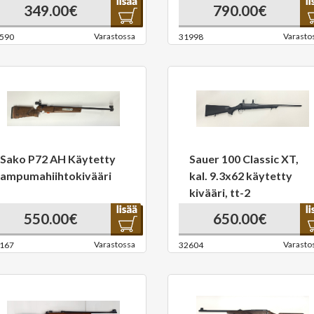
349.00€
790.00€
Varastossa
Varasto
590
31998
Sako P72 AH Käytetty
Sauer 100 Classic XT,
ampumahiihtokivääri
kal. 9.3x62 käytetty
kivääri, tt-2
550.00€
650.00€
Varastossa
Varasto
167
32604