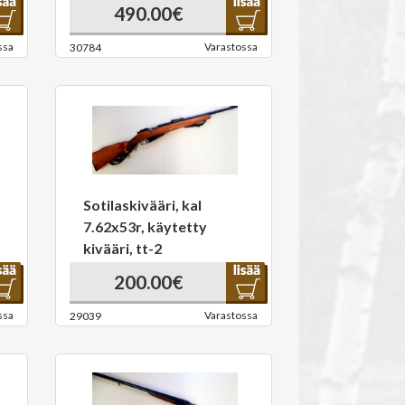
490.00€
ssa
Varastossa
30784
Sotilaskivääri, kal
7.62x53r, käytetty
kivääri, tt-2
200.00€
ssa
Varastossa
29039