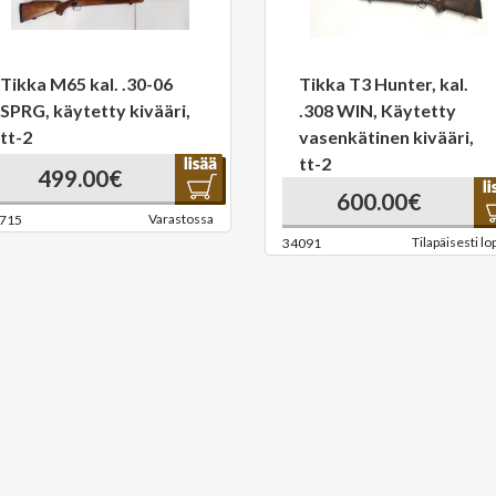
Tikka M65 kal. .30-06
Tikka T3 Hunter, kal.
SPRG, käytetty kivääri,
.308 WIN, Käytetty
tt-2
vasenkätinen kivääri,
tt-2
499.00€
600.00€
Varastossa
715
Tilapäisesti lo
34091