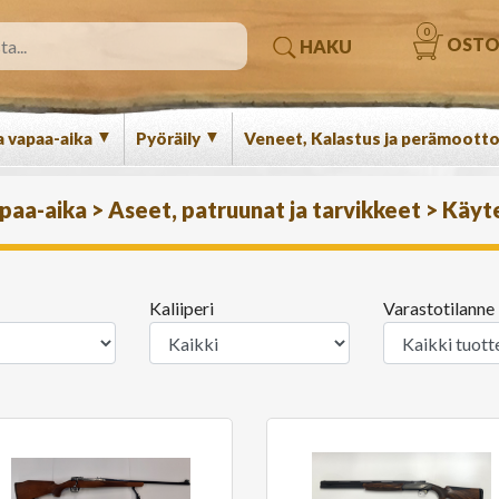
0
OSTO
HAKU
▼
▼
a vapaa-aika
Pyöräily
Veneet, Kalastus ja perämootto
apaa-aika
>
Aseet, patruunat ja tarvikkeet
>
Käyt
Kaliiperi
Varastotilanne