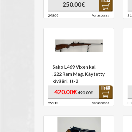
250.00€
Varastossa
29809
31
Sako L469 Vixen kal.
.222 Rem Mag. Käytetty
kivääri, tt-2
420.00€
490.00€
Varastossa
29513
33