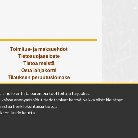
Toimitus- ja maksuehdot
Tietosuojaseloste
Tietoa meistä
Osta lahjakortti
Tilauksen peruutuslomake
Olemme avoinna
inulle entistä parempia tuotteita ja tarjouksia.
ma - pe 9 - 17
ksissa anonymisoidut tiedot voivat kertyä, vaikka olisit kieltänyt
la 9 - 14
istaa henkilökohtaisia tietoja.
su suljettu
set -linkin kautta.