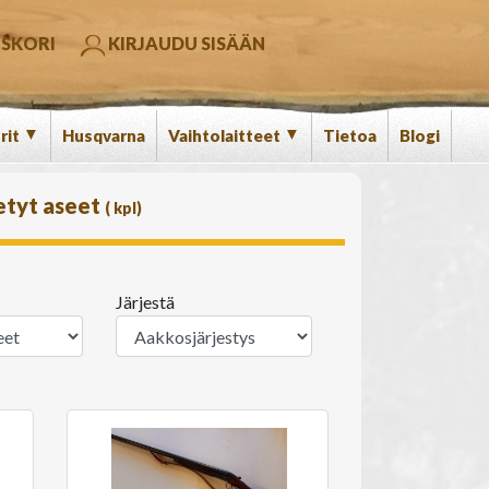
SKORI
KIRJAUDU SISÄÄN
▼
▼
rit
Husqvarna
Vaihtolaitteet
Tietoa
Blogi
etyt aseet
(
kpl)
Järjestä