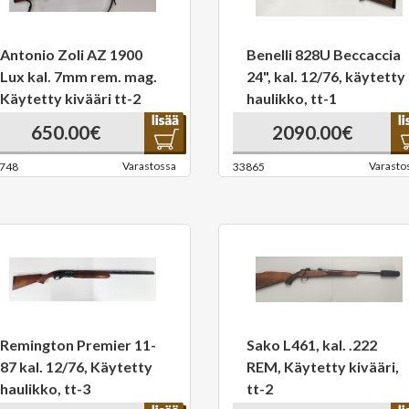
Antonio Zoli AZ 1900
Benelli 828U Beccaccia
Lux kal. 7mm rem. mag.
24", kal. 12/76, käytetty
Käytetty kivääri tt-2
haulikko, tt-1
650.00€
2090.00€
Varastossa
Varasto
748
33865
Remington Premier 11-
Sako L461, kal. .222
87 kal. 12/76, Käytetty
REM, Käytetty kivääri,
haulikko, tt-3
tt-2