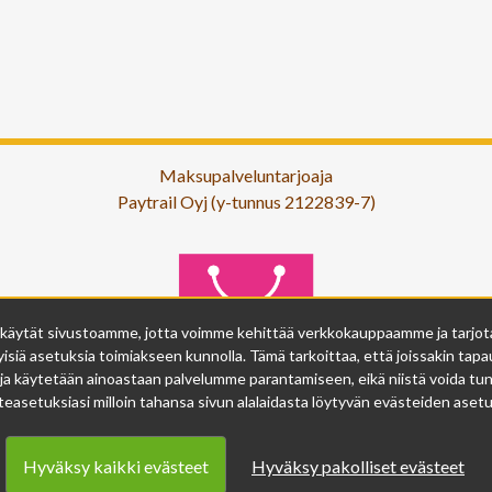
Maksupalveluntarjoaja
Paytrail Oyj (y-tunnus 2122839-7)
 käytät sivustoamme, jotta voimme kehittää verkkokauppaamme ja tarjota s
isiä asetuksia toimiakseen kunnolla. Tämä tarkoittaa, että joissakin tapau
ja käytetään ainoastaan palvelumme parantamiseen, eikä niistä voida tunn
easetuksiasi milloin tahansa sivun alalaidasta löytyvän evästeiden asetuk
Hyväksy kaikki evästeet
Hyväksy pakolliset evästeet