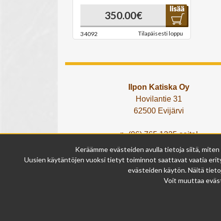
350.00€
Tilapäisesti loppu
34092
Ilpon Katiska Oy
Hovilantie 31
62500 Evijärvi
p. (06) 765 1225 soita!
tai lähetä What's App viesti!
Keräämme evästeiden avulla tietoja siitä, miten
info@ilponkatiska.fi
Uusien käytäntöjen vuoksi tietyt toiminnot saattavat vaatia erity
y-tunnus: 2404114-9
evästeiden käytön. Näitä tieto
Voit muuttaa eväst