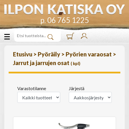
p. 06 765 1225
Etusivu
>
Pyöräily
>
Pyörien varaosat
>
Jarrut ja jarrujen osat
(
kpl)
Varastotilanne
Järjestä