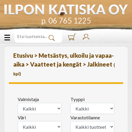
p. 06 765 1225
Etusivu
>
Metsästys, ulkoilu ja vapaa-
aika
>
Vaatteet ja kengät
>
Jalkineet
(
kpl)
Valmistaja
Tyyppi
Väri
Varastotilanne