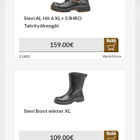
Sievi AL Hit 6 XL+ S3HRO
Talvityökengät
159.00€
Varastossa
21405
Sievi Boot winter XL
109.00€