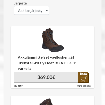
Järjestä
Akkulämmitteiset vaelluskengät
Treksta Grizzly Heat BOA HTX 8"
varrella
369.00€
Varastossa
32189