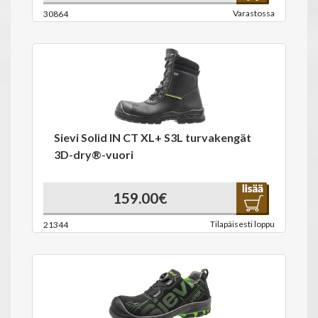
Varastossa
30864
Sievi Solid IN CT XL+ S3L turvakengät
3D-dry®-vuori
159.00€
Tilapäisesti loppu
21344