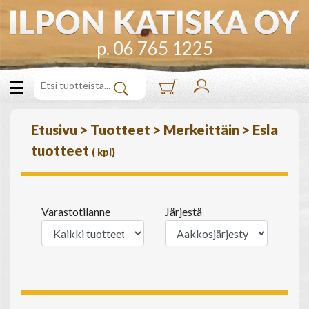
p. 06 765 1225
Etusivu
>
Tuotteet
>
Merkeittäin
>
Esla
tuotteet
(
kpl)
Varastotilanne
Järjestä