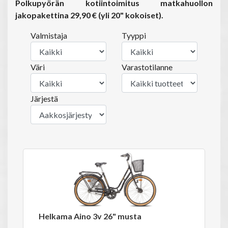
Polkupyörän kotiintoimitus matkahuollon
jakopakettina 29,90 € (yli 20" kokoiset).
Valmistaja
Tyyppi
Väri
Varastotilanne
Järjestä
Helkama Aino 3v 26" musta