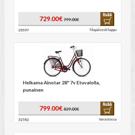
729.00€
799.00€
Tilapäisesti loppu
28597
Helkama Ainotar 28" 7v Etuvalolla,
punainen
799.00€
829.00€
Varastossa
32582