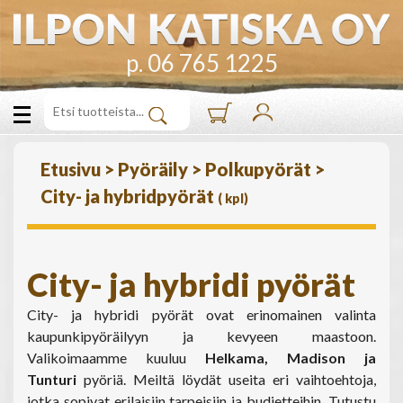
p. 06 765 1225
Etusivu
>
Pyöräily
>
Polkupyörät
>
City- ja hybridpyörät
(
kpl)
City- ja hybridi pyörät
City- ja hybridi pyörät ovat erinomainen valinta
kaupunkipyöräilyyn ja kevyeen maastoon.
Valikoimaamme kuuluu
Helkama, Madison ja
Tunturi
pyöriä. Meiltä löydät useita eri vaihtoehtoja,
jotka sopivat erilaisiin tarpeisiin ja budjetteihin. Tutustu