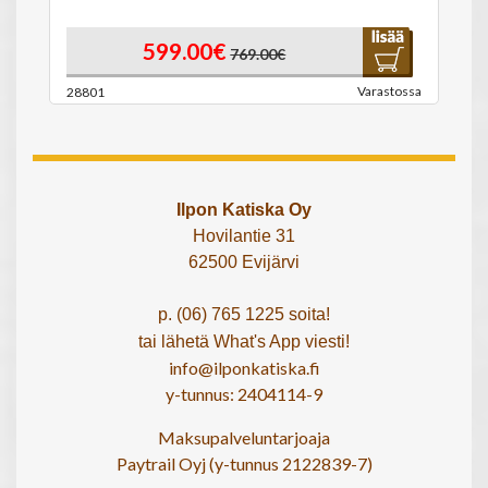
599.00€
769.00€
Varastossa
28801
Ilpon Katiska Oy
Hovilantie 31
62500 Evijärvi
p. (06) 765 1225 soita!
tai lähetä What's App viesti!
info@ilponkatiska.fi
y-tunnus: 2404114-9
Maksupalveluntarjoaja
Paytrail Oyj (y-tunnus 2122839-7)