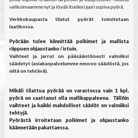
valikoimaamme nyt ja löydä itsellesi juuri sopiva pyörä.
Verkkokaupasta tilatut pyörät toimitetaan
laatikossa.
Pyörään tulee kiinnittää polkimet ja mallista
riippuen ohjaustanko / istuin.
Vaihteet ja jarrut on pääsääntöisesti valmiiksi
säädetyt (asiakaspalvelumme neuvoo säädöstä, jos
niitä on tehtävä).
Mikäli tilattua pyörää on varastossa vain 1 kpl,
pyörä on saattanut olla mallikappaleena. Tällöin
vaihteet ja kaikki mahdolliset säädöt on valmiiksi
tehtyjä.
Pyörästä irroitetaan polkimet ja ohjaustanko
käännetään pakattaessa.