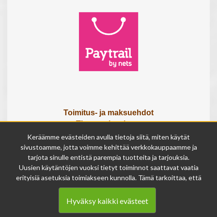
Toimitus- ja maksuehdot
Tietosuojaseloste
Tietoa meistä
Keräämme evästeiden avulla tietoja siitä, miten käytät
Osta lahjakortti
sivustoamme, jotta voimme kehittää verkkokauppaamme ja
tarjota sinulle entistä parempia tuotteita ja tarjouksia.
Tilauksen peruutuslomake
Uusien käytäntöjen vuoksi tietyt toiminnot saattavat vaatia
erityisiä asetuksia toimiakseen kunnolla. Tämä tarkoittaa, että
Olemme avoinna
joissakin tapauksissa anonymisoidut tiedot voivat kertyä,
ma - pe 9 - 17
vaikka olisit kieltänyt evästeiden käytön. Näitä tietoja
la 9 - 14
Hyväksy kaikki evästeet
käytetään ainoastaan palvelumme parantamiseen, eikä niistä
su suljettu