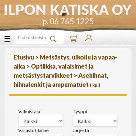
p. 06 765 1225
Etusivu
>
Metsästys, ulkoilu ja vapaa-
aika
>
Optiikka, valaisimet ja
metsästystarvikkeet
>
Asehihnat,
hihnalenkit ja ampumatuet
(
kpl)
Valmistaja
Tyyppi
Varastotilanne
Järjestä