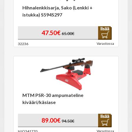
Hihnalenkkisarja, Sako (Lenkki +
istukka) S594S297
47.50€
65.00€
Varastossa
32236
MTM PSR-30 ampumateline
kivääri/käsiase
89.00€
94.50€
Varastossa
HJO341770