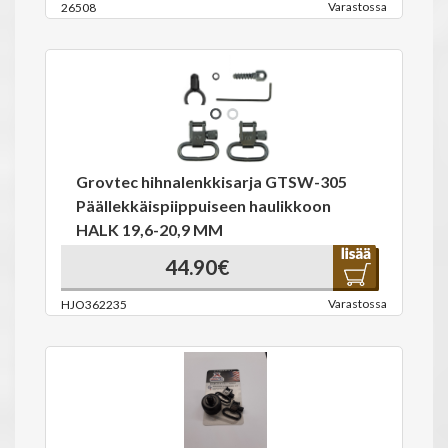
Varastossa
26508
Grovtec hihnalenkkisarja GTSW-305
Päällekkäispiippuiseen haulikkoon
HALK 19,6-20,9 MM
44.90€
Varastossa
HJO362235