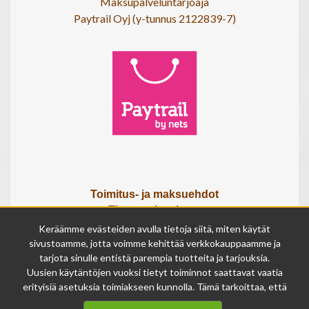
Maksupalveluntarjoaja
Paytrail Oyj (y-tunnus 2122839-7)
Toimitus- ja maksuehdot
Tietosuojaseloste
Tietoa meistä
Keräämme evästeiden avulla tietoja siitä, miten käytät
Osta lahjakortti
sivustoamme, jotta voimme kehittää verkkokauppaamme ja
tarjota sinulle entistä parempia tuotteita ja tarjouksia.
Tilauksen peruutuslomake
Uusien käytäntöjen vuoksi tietyt toiminnot saattavat vaatia
erityisiä asetuksia toimiakseen kunnolla. Tämä tarkoittaa, että
Olemme avoinna
joissakin tapauksissa anonymisoidut tiedot voivat kertyä,
ma - pe 9 - 17