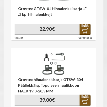
Grovtec GTSW-01 Hihnalenkki sarja 1"
,2 kpl hihnalenkkejä
22.90€
Varastossa
20438
Grovtec hihnalenkkisarja GTSW-304
Päällekkäispiippuiseen haulikkoon
HALK 19,0-20,3 MM
39.00€