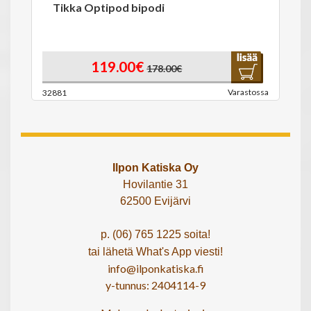
Tikka Optipod bipodi
119.00€
178.00€
Varastossa
32881
Ilpon Katiska Oy
Hovilantie 31
62500 Evijärvi
p. (06) 765 1225 soita!
tai lähetä What's App viesti!
info@ilponkatiska.fi
y-tunnus: 2404114-9