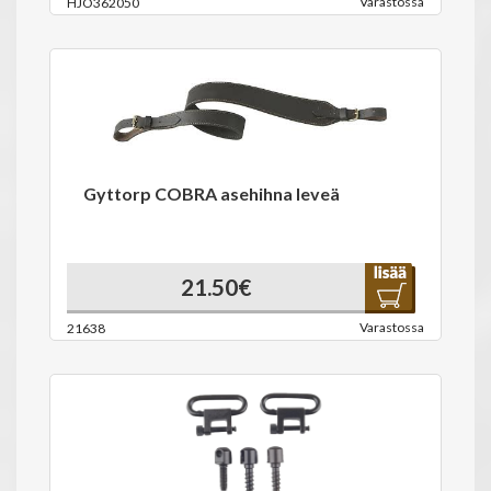
Varastossa
HJO362050
Gyttorp COBRA asehihna leveä
21.50€
Varastossa
21638