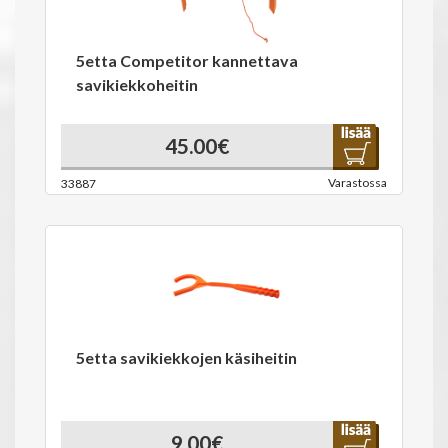
5etta Competitor kannettava
savikiekkoheitin
45.00€
Varastossa
33887
5etta savikiekkojen käsiheitin
9.00€