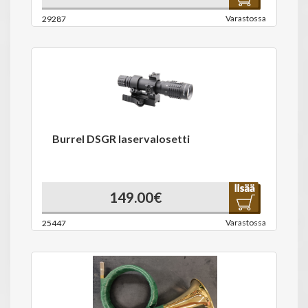
Varastossa
29287
Burrel DSGR laservalosetti
149.00€
Varastossa
25447