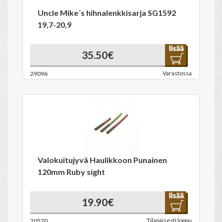
Uncle Mike´s hihnalenkkisarja SG1592
19,7-20,9
35.50€
Varastossa
29096
Valokuitujyvä Haulikkoon Punainen
120mm Ruby sight
19.90€
Tilapäisesti loppu
20570