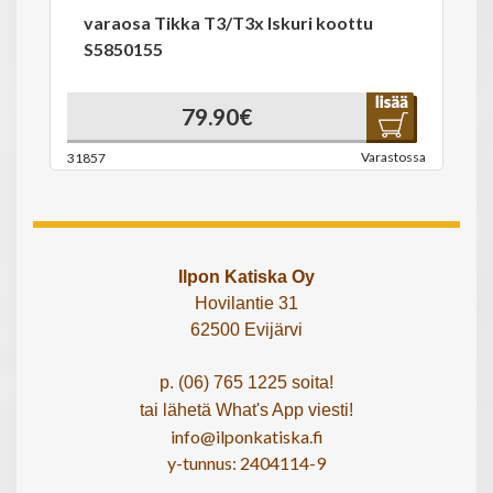
varaosa Tikka T3/T3x Iskuri koottu
S5850155
79.90€
Varastossa
31857
Ilpon Katiska Oy
Hovilantie 31
62500 Evijärvi
p. (06) 765 1225 soita!
tai lähetä What's App viesti!
info@ilponkatiska.fi
y-tunnus: 2404114-9