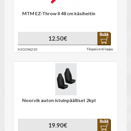
MTM EZ-Throw II 48 cm käsiheitin
12.50€
Tilapäisesti loppu
HJO296210
Noorvik auton istuinpäälliset 2kpl
19.90€