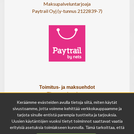
Maksupalveluntarjoaja
Paytrail Oyj (y-tunnus 2122839-7)
Toimitus- ja maksuehdot
Tietosuojaseloste
Tietoa meistä
Keräämme evästeiden avulla tietoja siitä, miten käytät
Osta lahjakortti
sivustoamme, jotta voimme kehittää verkkokauppaamme ja
tarjota sinulle entistä parempia tuotteita ja tarjouksia.
Tilauksen peruutuslomake
Uusien käytäntöjen vuoksi tietyt toiminnot saattavat vaatia
erityisiä asetuksia toimiakseen kunnolla. Tämä tarkoittaa, että
Olemme avoinna
joissakin tapauksissa anonymisoidut tiedot voivat kertyä,