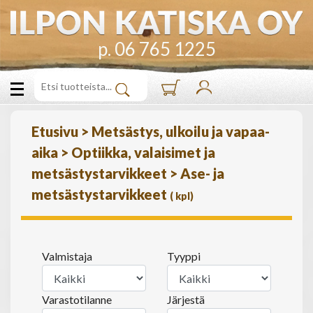
p. 06 765 1225
Etusivu
>
Metsästys, ulkoilu ja vapaa-
aika
>
Optiikka, valaisimet ja
metsästystarvikkeet
>
Ase- ja
metsästystarvikkeet
(
kpl)
Valmistaja
Tyyppi
Varastotilanne
Järjestä